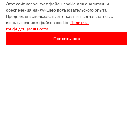
УСТРОЙСТВА
Этот сайт использует файлы cookie для аналитики и
обеспечения наилучшего пользовательского опыта.
Наушники
Продолжая использовать этот сайт, вы соглашаетесь с
Телевизор
использованием файлов cookie.
Политика
Камера видеонаблюдения
конфиденциальности
Кофемашина
Кофеварка
Принять все
Вертикальный пылесос
Робот-пылесос
Проектор
Сабвуфер
Усилитель
Видеокамера
СТРАНИЦЫ
Цены
Гарантия
Доставка
Контакты
Карта сайта