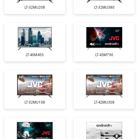
LT-32MU208
LT-32MU380
LT-40M455
LT-43M790
LT-32MU108
LT-42MU308