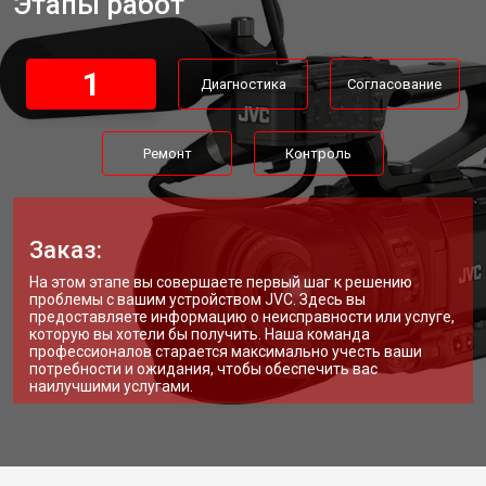
Этапы работ
1
Диагностика
Согласование
Ремонт
Контроль
Заказ:
На этом этапе вы совершаете первый шаг к решению
проблемы с вашим устройством JVC. Здесь вы
предоставляете информацию о неисправности или услуге,
которую вы хотели бы получить. Наша команда
профессионалов старается максимально учесть ваши
потребности и ожидания, чтобы обеспечить вас
наилучшими услугами.