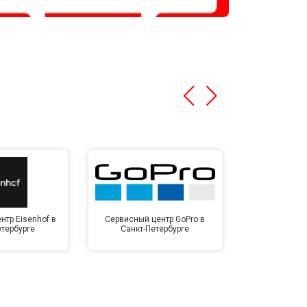
нтр Eisenhof в
Сервисный центр GoPro в
Сервисный ц
етербурге
Санкт-Петербурге
Санкт-П