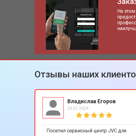
Заказ
На этом
предост
професс
наилучш
Отзывы наших клиент
Владислав Егоров
24.01.2024
Посетил сервисный центр JVC для