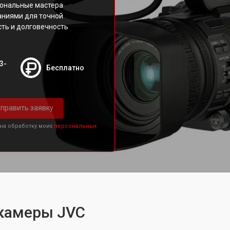
иональные мастера
аниями для точной
сть и долговечность
3-
Бесплатно
править заявку
 на обработку моих
персональных
камеры JVC