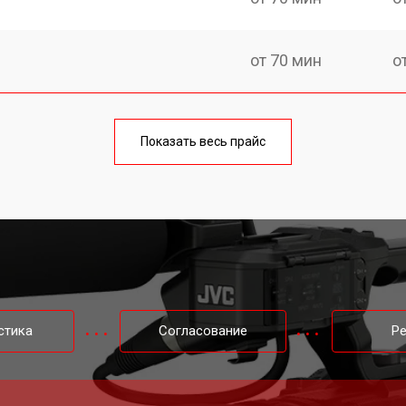
от 70 мин
о
от 60 мин
о
Показать весь прайс
стика
Согласование
Р