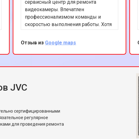
сервисный центр для ремонта
видеокамеры. Впечатлен
профессионализмом команды и
скоростью выполнения работы. Хотя
это и не официальный сервис JVC,
качество услуг на высоком уровне.
Отзыв из
Google maps
Буду рекомендовать друзьям.
ов JVC
ительно сертифицированными
язательное регулярное
сками для проведения ремонта